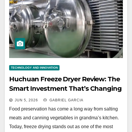
TECHNOLOGY AND INNOVATION
Huchuan Freeze Dryer Review: The
Smart Investment That’s Changing
How People Preserve Food at
JUN 5, 2026
GABRIEL GARCIA
Home
Food preservation has come a long way from salting
meats and canning vegetables in grandma’s kitchen.
Today, freeze drying stands out as one of the most