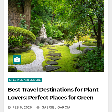
LIFESTYLE AND LEISURE
Best Travel Destinations for Plant
Lovers: Perfect Places for Green
Thumbs and Nature Lifestyles
FEB 6, 2026
GABRIEL GARCIA