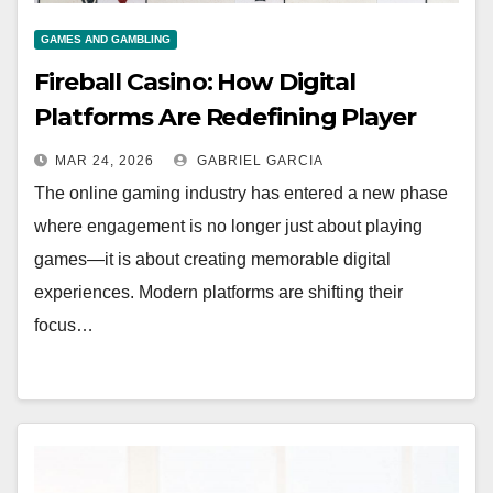
GAMES AND GAMBLING
Fireball Casino: How Digital
Platforms Are Redefining Player
Engagement
MAR 24, 2026
GABRIEL GARCIA
The online gaming industry has entered a new phase
where engagement is no longer just about playing
games—it is about creating memorable digital
experiences. Modern platforms are shifting their
focus…