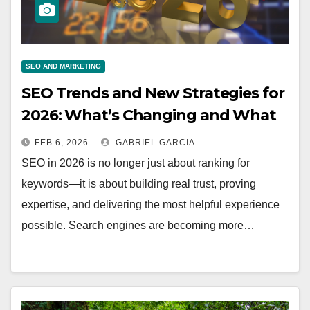
SEO AND MARKETING
SEO Trends and New Strategies for
2026: What’s Changing and What
Still Works
FEB 6, 2026
GABRIEL GARCIA
SEO in 2026 is no longer just about ranking for
keywords—it is about building real trust, proving
expertise, and delivering the most helpful experience
possible. Search engines are becoming more…