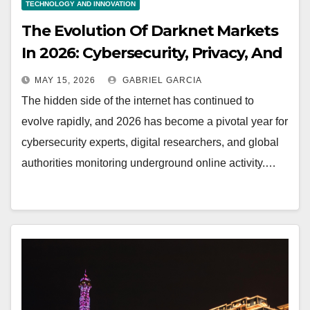
TECHNOLOGY AND INNOVATION
The Evolution Of Darknet Markets
In 2026: Cybersecurity, Privacy, And
The Future Of The Digital
MAY 15, 2026
GABRIEL GARCIA
Underground
The hidden side of the internet has continued to
evolve rapidly, and 2026 has become a pivotal year for
cybersecurity experts, digital researchers, and global
authorities monitoring underground online activity.…