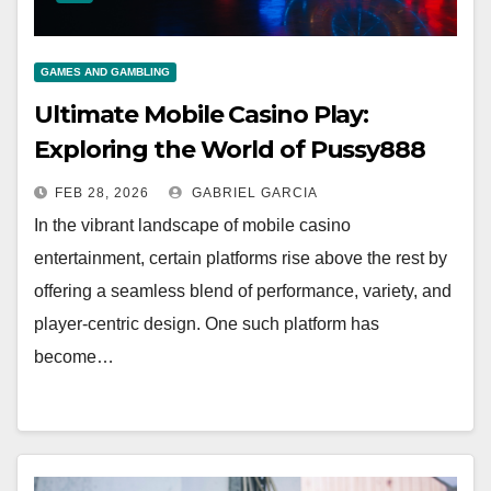
GAMES AND GAMBLING
Ultimate Mobile Casino Play:
Exploring the World of Pussy888
Gaming
FEB 28, 2026
GABRIEL GARCIA
In the vibrant landscape of mobile casino
entertainment, certain platforms rise above the rest by
offering a seamless blend of performance, variety, and
player-centric design. One such platform has
become…