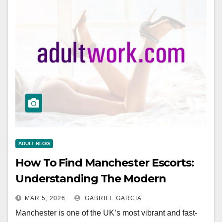
ADULT BLOG
How To Find Manchester Escorts:
Understanding The Modern
Companion Scene
MAR 5, 2026
GABRIEL GARCIA
Manchester is one of the UK’s most vibrant and fast-