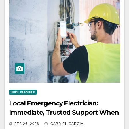
HOME SERVICES
Local Emergency Electrician:
Immediate, Trusted Support When
Safety Is at Stake
FEB 26, 2026
GABRIEL GARCIA