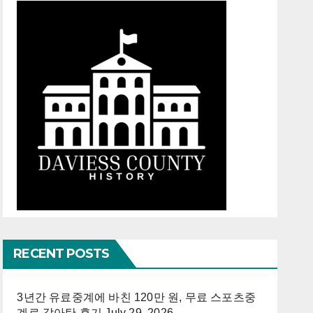
RECENT POSTS
3년간 유료중계에 바친 120만 원, 무료 스포츠중
계로 갈아탄 후기
July 29, 2026