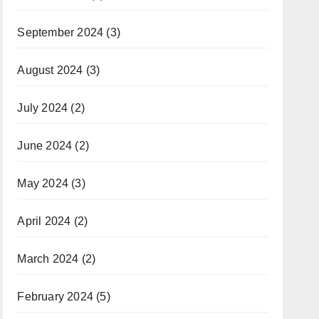
September 2024
(3)
August 2024
(3)
July 2024
(2)
June 2024
(2)
May 2024
(3)
April 2024
(2)
March 2024
(2)
February 2024
(5)