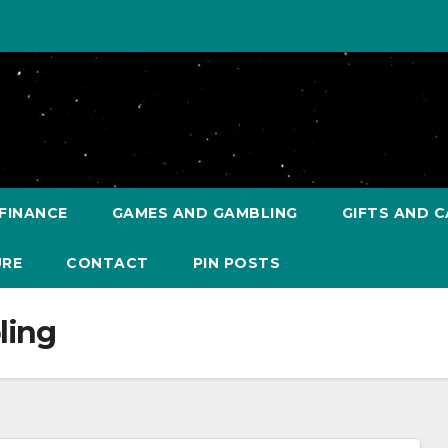
FINANCE
GAMES AND GAMBLING
GIFTS AND C
URE
CONTACT
PIN POSTS
ling