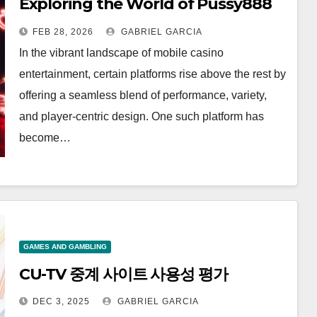
Exploring the World of Pussy888
Gaming
FEB 28, 2026
GABRIEL GARCIA
In the vibrant landscape of mobile casino
entertainment, certain platforms rise above the rest by
offering a seamless blend of performance, variety,
and player-centric design. One such platform has
become…
GAMES AND GAMBLING
CU-TV 중계 사이트 사용성 평가
DEC 3, 2025
GABRIEL GARCIA