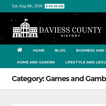
Skip
Sat. Aug 8th, 2026
9:04:46 AM
to
content
HOME
BLOG
BUSINESS AND 
HOME AND GARDEN
LIFESTYLE AND LEIS
Category:
Games and Gamb