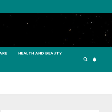
ARE
HEALTH AND BEAUTY