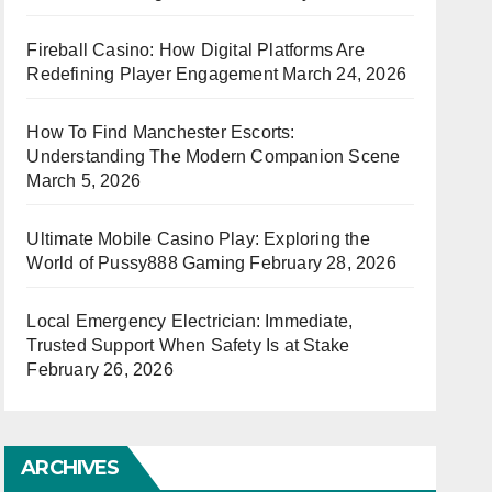
Fireball Casino: How Digital Platforms Are
Redefining Player Engagement
March 24, 2026
How To Find Manchester Escorts:
Understanding The Modern Companion Scene
March 5, 2026
Ultimate Mobile Casino Play: Exploring the
World of Pussy888 Gaming
February 28, 2026
Local Emergency Electrician: Immediate,
Trusted Support When Safety Is at Stake
February 26, 2026
ARCHIVES