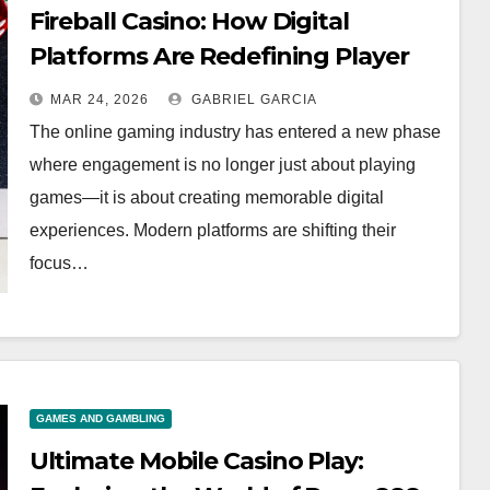
Fireball Casino: How Digital
Platforms Are Redefining Player
Engagement
MAR 24, 2026
GABRIEL GARCIA
The online gaming industry has entered a new phase
where engagement is no longer just about playing
games—it is about creating memorable digital
experiences. Modern platforms are shifting their
focus…
GAMES AND GAMBLING
Ultimate Mobile Casino Play: