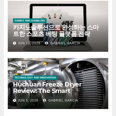
GAMES AND GAMBLING
카지노솔루션으로 완성하는 스마
트한 스포츠 베팅 플랫폼 전략
JUN 13, 2026
GABRIEL GARCIA
TECHNOLOGY AND INNOVATION
Huchuan Freeze Dryer
Review: The Smart
Investment That’s Changing
JUN 5, 2026
GABRIEL GARCIA
How People Preserve Food
at Home