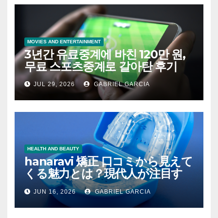
MOVIES AND ENTERTAINMENT
3년간 유료중계에 바친 120만 원,
무료 스포츠중계로 갈아탄 후기
JUL 29, 2026
GABRIEL GARCIA
HEALTH AND BEAUTY
hanaravi 矯正 口コミから見えて
くる魅力とは？現代人が注目す
るマウスピース矯正の新たな価
JUN 16, 2026
GABRIEL GARCIA
値