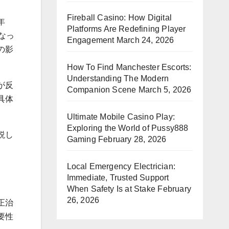
Fireball Casino: How Digital
年
Platforms Are Redefining Player
なっ
Engagement
March 24, 2026
の影
How To Find Manchester Escorts:
Understanding The Modern
が反
Companion Scene
March 5, 2026
具体
Ultimate Mobile Casino Play:
Exploring the World of Pussy888
説し
Gaming
February 28, 2026
Local Emergency Electrician:
Immediate, Trusted Support
When Safety Is at Stake
February
26, 2026
正治
要性