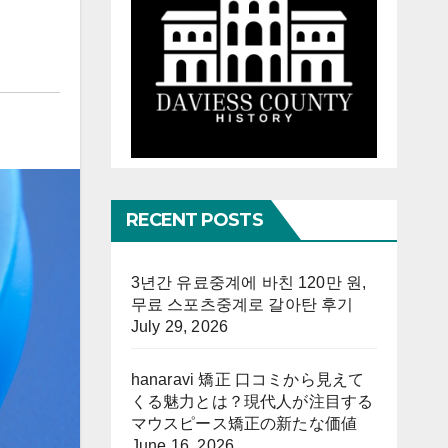
RECENT POSTS
3년간 유료중계에 바친 120만 원,
무료 스포츠중계로 갈아탄 후기
July 29, 2026
hanaravi 矯正 口コミから見えて
くる魅力とは？現代人が注目する
マウスピース矯正の新たな価値
June 16, 2026