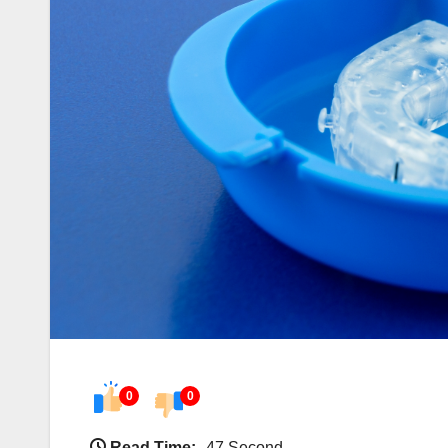
0
0
Read Time:
47 Second