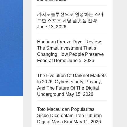
카지노솔루션으로 완성하는 스마
트한 스포츠 베팅 플랫폼 전략
June 13, 2026
Huchuan Freeze Dryer Review:
The Smart Investment That’s
Changing How People Preserve
Food at Home
June 5, 2026
The Evolution Of Darknet Markets
In 2026: Cybersecurity, Privacy,
And The Future Of The Digital
Underground
May 15, 2026
Toto Macau dan Popularitas
Sicbo Dice dalam Tren Hiburan
Digital Masa Kini
May 11, 2026