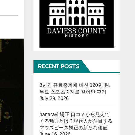
RECENT POSTS
3년간 유료중계에 바친 120만 원,
무료 스포츠중계로 갈아탄 후기
July 29, 2026
hanaravi 矯正 口コミから見えて
くる魅力とは？現代人が注目する
マウスピース矯正の新たな価値
June 16, 2026