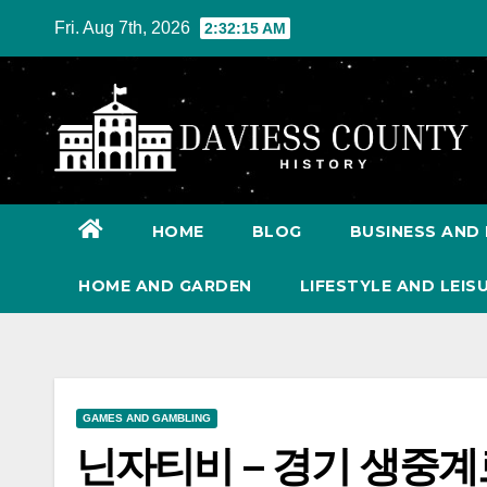
Skip
Fri. Aug 7th, 2026
2:32:17 AM
to
content
HOME
BLOG
BUSINESS AND 
HOME AND GARDEN
LIFESTYLE AND LEIS
GAMES AND GAMBLING
닌자티비 – 경기 생중