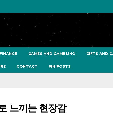
FINANCE
GAMES AND GAMBLING
GIFTS AND C
URE
CONTACT
PIN POSTS
계로 느끼는 현장감